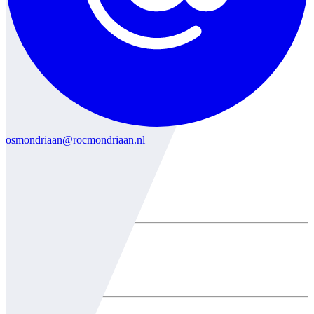
osmondriaan@rocmondriaan.nl
Algemeen
Over ons
Partners
Stage vacatures