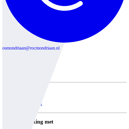
osmondriaan@rocmondriaan.nl
Algemeen
Over ons
Partners
Stage vacatures
In samenwerking met