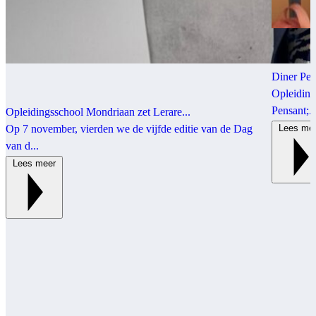
Diner Pen
Opleiding
Pensant;..
Opleidingsschool Mondriaan zet Lerare...
Op 7 november, vierden we de vijfde editie van de Dag
Lees m
van d...
Lees meer